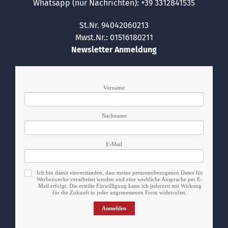
Whatsapp (nur Nachrichten): +39 3312841535
St.Nr. 94042060213
Mwst.Nr.: 01516180211
Newsletter Anmeldung
Vorname
Nachname
E-Mail
Ich bin damit einverstanden, dass meine personenbezogenen Daten für
Werbezwecke verarbeitet werden und eine werbliche Ansprache per E-
Mail erfolgt. Die erteilte Einwilligung kann ich jederzeit mit Wirkung
für die Zukunft in jeder angemessenen Form widerrufen.
Anmelden