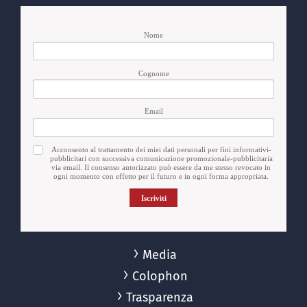
Nome
Cognome
Email
Acconsento al trattamento dei miei dati personali per fini informativi-
pubblicitari con successiva comunicazione promozionale-pubblicitaria
via email. Il consenso autorizzato può essere da me stesso revocato in
ogni momento con effetto per il futuro e in ogni forma appropriata.
Iscriviti
Media
Colophon
Trasparenza