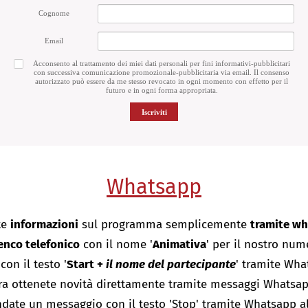
Cognome
Email
Acconsento al trattamento dei miei dati personali per fini informativi-pubblicitari
con successiva comunicazione promozionale-pubblicitaria via email. Il consenso
autorizzato può essere da me stesso revocato in ogni momento con effetto per il
futuro e in ogni forma appropriata.
Iscriviti
Whatsapp
te
informazioni
sul programma semplicemente
tramite wh
enco telefonico
con il nome '
Animativa
' per il nostro num
on il testo '
Start +
il nome del partecipante
' tramite Wh
ra ottenete novità direttamente tramite messaggi Whatsap
andate un messaggio con il testo 'Stop' tramite Whatsapp a