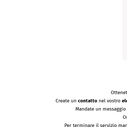
​Ottene
Create un
contatto
nel vostro
el
​Mandate un messaggio c
O
​Per terminare il servizio m