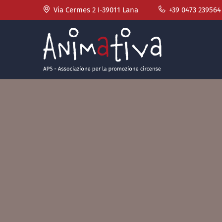
Via Cermes 2 I-39011 Lana
+39 0473 239564