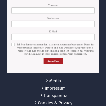
Vorname
Nachname
E-Mail
Ich bin damit einverstanden, dass meine personenbezogenen Daten für
Werbezwecke verarbeitet werden und eine werbliche Ansprache per E-
Mail erfolgt. Die erteilte Einwilligung kann ich jederzeit mit Wirkung
für die Zukunft in jeder angemessenen Form widerrufen.
Anmelden
Media
Impressum
Transparenz
Cookies & Privacy