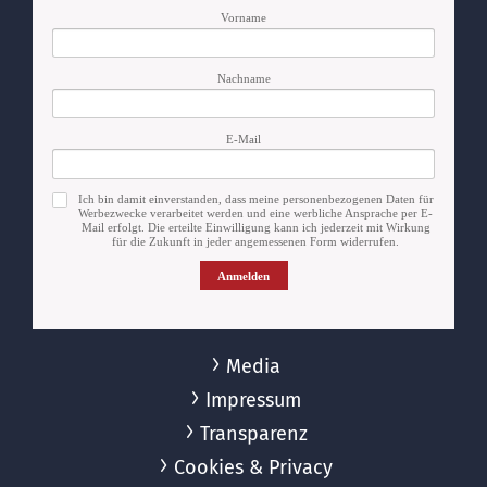
Vorname
Nachname
E-Mail
Ich bin damit einverstanden, dass meine personenbezogenen Daten für
Werbezwecke verarbeitet werden und eine werbliche Ansprache per E-
Mail erfolgt. Die erteilte Einwilligung kann ich jederzeit mit Wirkung
für die Zukunft in jeder angemessenen Form widerrufen.
Anmelden
Media
Impressum
Transparenz
Cookies & Privacy